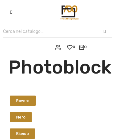
0
0
Photoblock
Rovere
Nero
Bianco